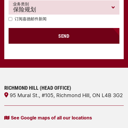
业务类别
订阅嘉德邮件新闻
SEND
RICHMOND HILL (HEAD OFFICE)
95 Mural St., #105, Richmond Hill, ON L4B 3G2
See Google maps of all our locations