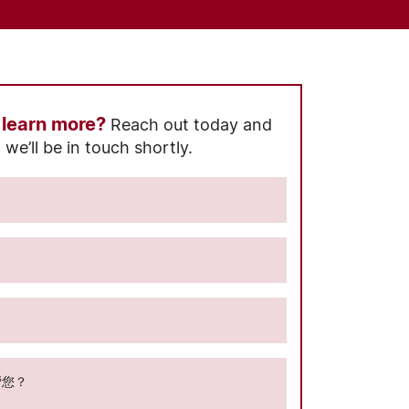
 learn more?
Reach out today and
we’ll be in touch shortly.
帮您？