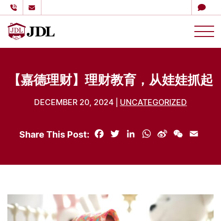
多伦多嘉德理财
Skip to content
【嘉德理财】理财教育，从娃娃抓起
DECEMBER 20, 2024 |
UNCATEGORIZED
Share This Post:
Facebook
Twitter
LinkedIn
WhatsApp
Sina
WeChat
Email
Weibo