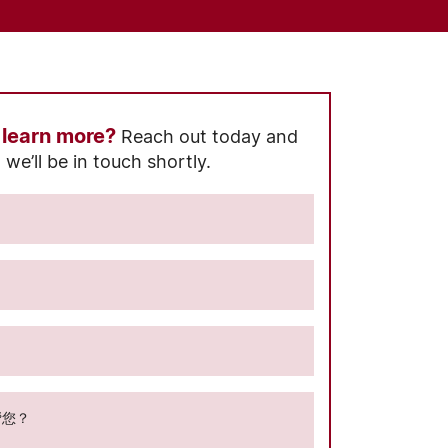
 learn more?
Reach out today and
we’ll be in touch shortly.
帮您？