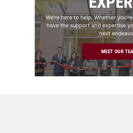
EXPER
We’re here to help. Whether you’re
have the support and expertise yo
next endeavo
MEET OUR TE