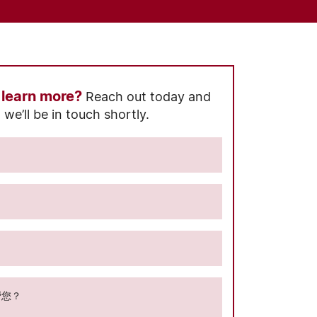
 learn more?
Reach out today and
we’ll be in touch shortly.
帮您？