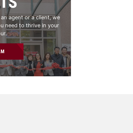
TS
 an agent or a client, we
u need to thrive in your
ur.
AM